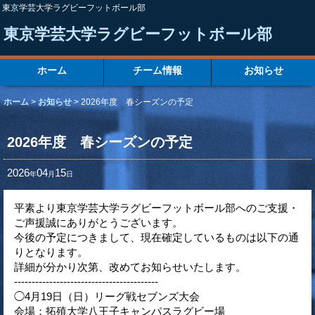
東京学芸大学ラグビーフットボール部
東京学芸大学ラグビーフットボール部
ホーム
チーム情報
お知らせ
ホーム
>
お知らせ
>
2026年度 春シーズンの予定
2026年度 春シーズンの予定
2026
04
15
年
月
日
平素より東京学芸大学ラグビーフットボール部へのご支援・
ご声援誠にありがとうございます。
今後の予定につきまして、現在確定しているものは以下の通
りとなります。
詳細が分かり次第、改めてお知らせいたします。
-----------------------------------------
◯4月19日（日）リーグ戦セブンズ大会
会場：拓殖大学八王子キャンパスラグビー場