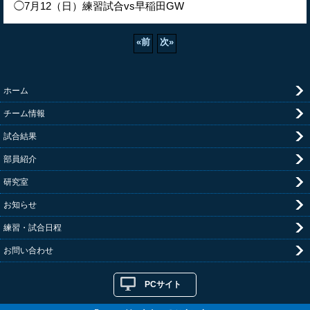
◯7月12（日）練習試合vs早稲田GW
«
前
次
»
ホーム
チーム情報
試合結果
部員紹介
研究室
お知らせ
練習・試合日程
お問い合わせ
PCサイト