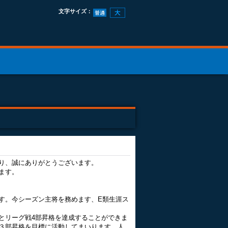
文字サイズ
：
り、誠にありがとうございます。
ます。
す。今シーズン主将を務めます、E類生涯ス
とリーグ戦4部昇格を達成することができま
３部昇格を目標に活動してまいります。人