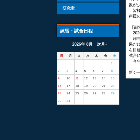
数が
研究室
皆様
声援
【副
練習・試合日程
20
昨年
2026年 8月
次月»
果だ
を目
試合
日
月
火
水
木
金
土
今年
1
--------
2
3
4
5
6
7
8
新シ
9
10
11
12
13
14
15
16
17
18
19
20
21
22
23
24
25
26
27
28
29
30
31