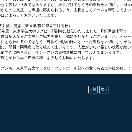
少なく苦しい状況ではありますが、結果だけでなくその過程を大切にし、日々
からのご支援、ご声援に応えられるよう、主将としてチームを牽引してまい
のほどよろしくお願いいたします。
将】酒井晃志（新４年/愛知県立三好高校）
26年度、東京学芸大学ラグビー部副将に就任いたしました、B類保健体育コー
度は多大なるご支援とご協力を賜り、誠にありがとうございました。今シー
けにとらわれるのではなく、練習や日頃の行いといった過程を大切にしながら
標に、部員一同懸命に取り組んでまいります。人数が少ない厳しい状況が続い
に前向きに向き合い、今シーズンの目標達成に向けて歩んでまいります。
度も変わらぬご声援の程、よろしくお願いいたします。
---------------------------------
ーズンも、東京学芸大学ラグビーフットボール部への変わらぬご声援の程、よ
«
前
次
»