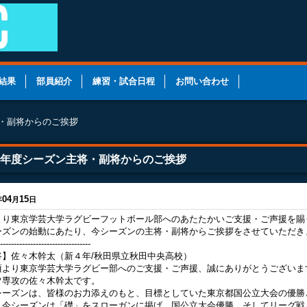
結果
部員紹介
練習・試合日程
お問い合わせ
将・副将からのご挨拶
26年度シーズン主将・副将からのご挨拶
04
15
年
月
日
より東京学芸大学ラグビーフットボール部へのあたたかいご支援・ご声援を賜
ーズンの始動にあたり、今シーズンの主将・副将からご挨拶をさせていただき
---------------------------------
将】佐々木幹太（新４年/秋田県立秋田中央高校）
より東京学芸大学ラグビー部へのご支援・ご声援、誠にありがとうございま
ツ専攻の佐々木幹太です。
ーズンは、皆様のお力添えのもと、目標としていた東京都国公立大会の優勝
。今シーズンは「礎」をスローガンに掲げ、国公立大会優勝、そしてリーグ戦