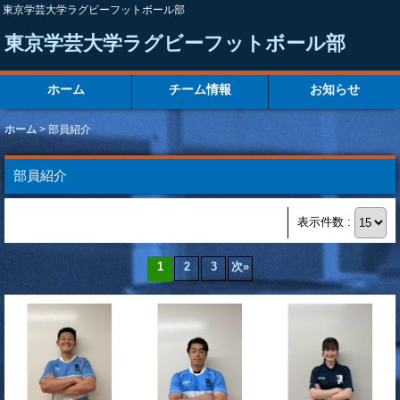
東京学芸大学ラグビーフットボール部
東京学芸大学ラグビーフットボール部
ホーム
チーム情報
お知らせ
ホーム
>
部員紹介
部員紹介
表示件数 :
1
2
3
次
»