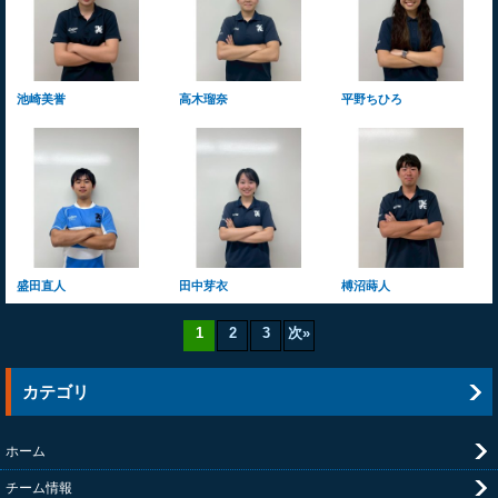
池崎美誉
高木瑠奈
平野ちひろ
盛田直人
田中芽衣
榑沼蒔人
1
2
3
次
»
カテゴリ
ホーム
チーム情報