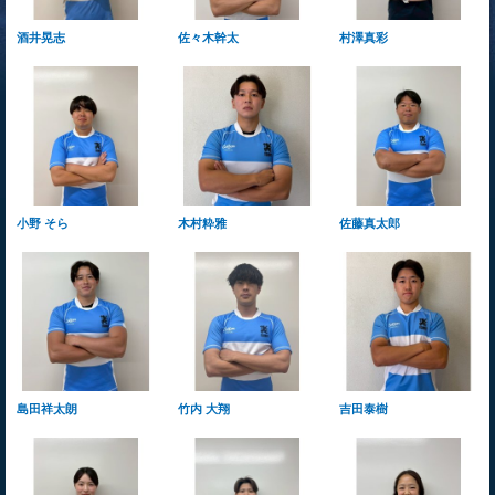
酒井晃志
佐々木幹太
村澤真彩
小野 そら
木村粋雅
佐藤真太郎
島田祥太朗
竹内 大翔
吉田泰樹