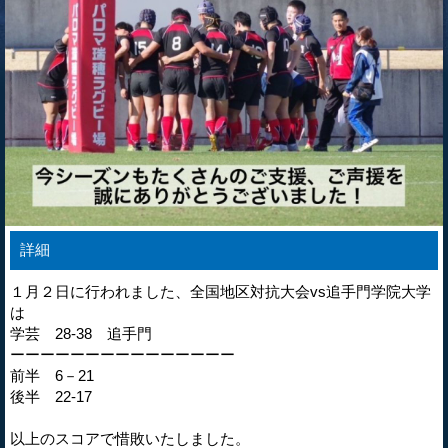
詳細
１月２日に行われました、全国地区対抗大会vs追手門学院大学
は
学芸 28‐38 追手門
ーーーーーーーーーーーーーーー
前半 6－21
後半 22‐17
以上のスコアで惜敗いたしました。